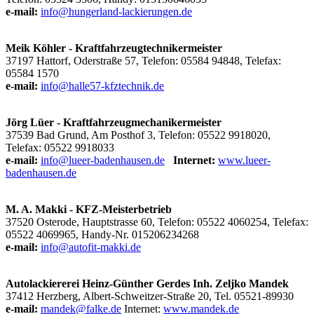
e-mail:
info@hungerland-lackierungen.de
Meik Köhler - Kraftfahrzeugtechnikermeister
37197 Hattorf, Oderstraße 57, Telefon: 05584 94848, Telefax:
05584 1570
e-mail:
info@halle57-kfztechnik.de
Jörg Lüer - Kraftfahrzeugmechanikermeister
37539 Bad Grund, Am Posthof 3, Telefon: 05522 9918020,
Telefax: 05522 9918033
e-mail:
info@lueer-badenhausen.de
Inte
rnet:
www.lueer-
badenhausen.de
M. A. Makki - KFZ-Meisterbetrieb
37520 Osterode, Hauptstrasse 60, Telefon: 05522 4060254, Telefax:
05522 4069965, Handy-Nr. 015206234268
e-mail:
info@autofit-makki.de
Autolackiererei Heinz-Günther Gerdes Inh. Zeljko Mandek
37412 Herzberg, Albert-Schweitzer-Straße 20, Tel. 05521-89930
e-mail:
mandek@falke.de
Internet:
www.mandek.de