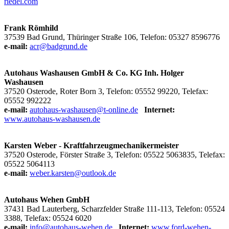
riedel.com
Frank Römhild
37539 Bad Grund, Thüringer Straße 106, Telefon: 05327 8596776
e-mail:
acr@badgrund.de
Autohaus Washausen GmbH & Co. KG Inh. Holger
Washausen
37520 Osterode, Roter Born 3, Telefon: 05552 99220, Telefax:
05552 992222
e-mail:
autohaus-washausen@t-online.de
Internet:
www.autohaus-washausen.de
Karsten Weber - Kraftfahrzeugmechanikermeister
37520 Osterode, Förster Straße 3, Telefon: 05522 5063835, Telefax:
05522 5064113
e-mail:
weber.karsten@outlook.de
Autohaus Wehen GmbH
37431 Bad Lauterberg, Scharzfelder Straße 111-113, Telefon: 05524
3388, Telefax: 05524 6020
e-mail:
info@autohaus-wehen.de
Internet:
www.ford-wehen-