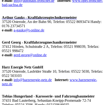
e-mail:
info@autohaus-frotscher.de
Internet:
www.opel-frotscher-
bad-sachsa.de
Arthur Gauks - Kraftfahrzeugtechnikermeister
37520 Osterode, An der Bahn 90, Telefon: 05522 8693474 Handy:
0176 2373
4571
e-mail:
a-gauks@t-online.de
Gerd Georg - Kraftfahrzeugmechanikermeister
37412 Hörden, Schulstraße 2 A, Telefon: 05521 998039, Telefax:
05521 998472
e-mail:
gerd.georg@online.de
Harz Energie Netz GmbH
37520 Osterode, Lasfelder Straße 10, Telefon: 05522 5030, Telefax:
0522 503103
e-mail:
info@harzenergie-netz.de
Internet:
www.harzenergie-
netz.de
Tobias Hungerland - Karosserie- und Fahrzeugbaumeister
37431 Bad Lauterberg, Sebastian-Kneipp-Promenade 72-74
Telefon: 05524 3506, Handy: 015150646035