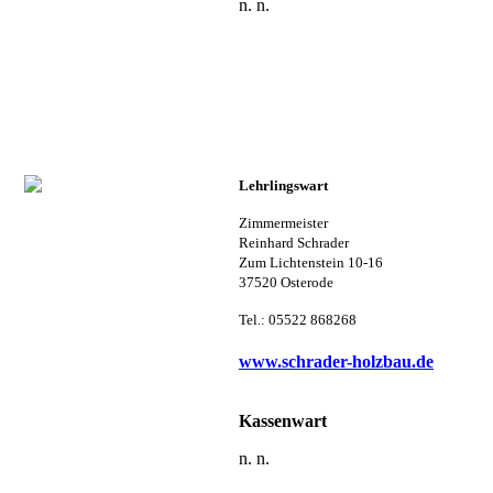
n. n.
Lehrlingswart
Zimmermeister
Reinhard
Schrader
Zum Lichtenstein 10-16
37520 Osterode
Tel.: 05522 868268
www.schrader-holzbau.de
Kassenwart
n. n.